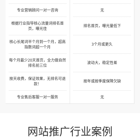
专业营销顾问一对一咨询
无
根据行业指导核心流量词排名首
排名首页，曝光量低下
页，曝光佳
核心长尾词半个月到一个月，超高
3个月或更久
指数词超一个月
每个月最少20天首页，全力做自然
波动大，稳定性差
排名前三位
按天收费，保证效果，无排名可退
按年或按季度保障欠缺
款！
专业售后客服一对一服务
无
网站推广行业案例